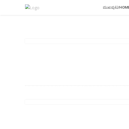
ಮುಖಪುಟ/HOM
ಲೇಖನಗಳು/Articles